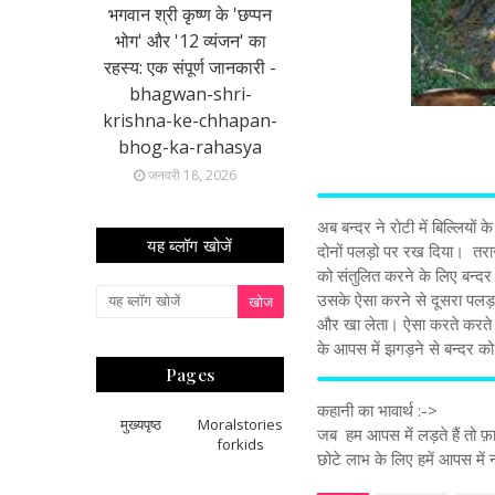
भगवान श्री कृष्ण के 'छप्पन
भोग' और '12 व्यंजन' का
रहस्य: एक संपूर्ण जानकारी -
bhagwan-shri-
krishna-ke-chhapan-
bhog-ka-rahasya
जनवरी 18, 2026
अब बन्दर ने रोटी में बिल्लियों
यह ब्लॉग खोजें
दोनों पलड़ो पर रख दिया। तराजू
को संतुलित करने के लिए बन्दर
उसके ऐसा करने से दूसरा पलड़ा 
और खा लेता। ऐसा करते करते बन
के आपस में झगड़ने से बन्दर को
Pages
कहानी का भावार्थ :->
मुख्यपृष्ठ
Moralstories
जब हम आपस में लड़ते हैं तो फ़ाय
forkids
छोटे लाभ के लिए हमें आपस मे