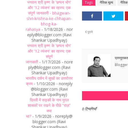
भगवान श्री कृष्ण के 'छप्पन भोग'
Tags
नैतिक मूल्य
नैतिक 
और '12 व्यंजन' का रहस्य: एक
संपूर्ण जानकारी - bhagwan-
shri-krishna-ke-chhapan-
bhog-ka-
rahasya
- 1/18/2026
- nor
पुराने
eply@blogger.com (Ravi
Shankar Upadhyay)
भगवान श्री कृष्ण के 'छप्पन भोग'
और '12 व्यंजन' का रहस्य: एक
संपूर्ण
प्रस्तुतकर्
जानकारी
- 1/17/2026
- nore
Blogger 
ply@blogger.com (Ravi
Shankar Upadhyay)
भारतीय दर्शन में सुखों का उत्तरोत्तर
क्रम
- 1/10/2026
- noreply
@blogger.com (Ravi
Shankar Upadhyay)
दिल्ली में सड़कों के नाम मुग़ल
शासकों पर रखने के पीछे “राज़”
0 टिप्पणियाँ
क्या
था?
- 1/9/2026
- noreply@
blogger.com (Ravi
Shankar Upadhyay)