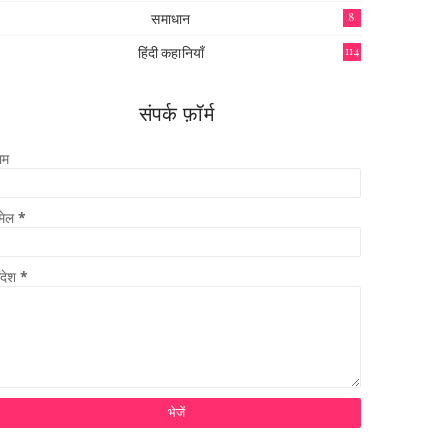
समाधान
8
हिंदी कहानियाँ
114
संपर्क फ़ॉर्म
ाम
मेल
*
ंदेश
*