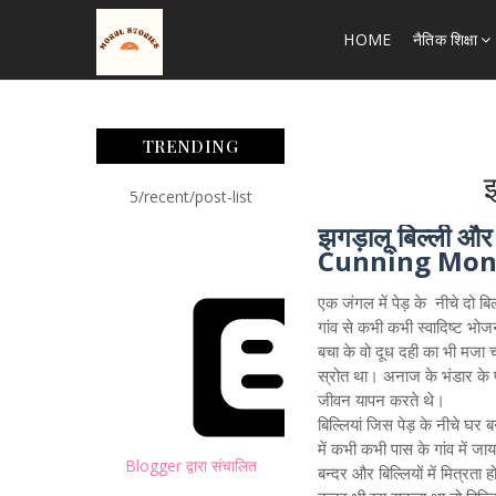
HOME
नैतिक शिक्षा
TRENDING
झ
5/recent/post-list
झगड़ालू बिल्ली औ
Cunning Mo
एक जंगल में पेड़ के नीचे दो बिल
गांव से कभी कभी स्वादिष्ट भ
बचा के वो दूध दही का भी मजा
स्रोत था। अनाज के भंडार के पास
जीवन यापन करते थे।
बिल्लियां जिस पेड़ के नीचे 
में कभी कभी पास के गांव में ज
Blogger द्वारा संचालित
बन्दर और बिल्लियों में मित्रत