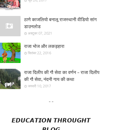
जून 26, 2017
ठाणे काजलियो बनालू राजस्थानी वीडियो सांग
डाउनलोड
अक्टूबर 07, 2021
राजा भोज और लकड़हारा
सितंबर 22, 2016
राजा दिलीप की गौ सेवा का वर्णन - राजा दिलीप
की गौ सेवा, नंदनी गाय की कथा
जनवरी 10, 2017
"
"
𝙀𝘿𝙐𝘾𝘼𝙏𝙄𝙊𝙉 𝙏𝙃𝙍𝙊𝙐𝙂𝙃𝙏
𝘽𝙇𝙊𝙂