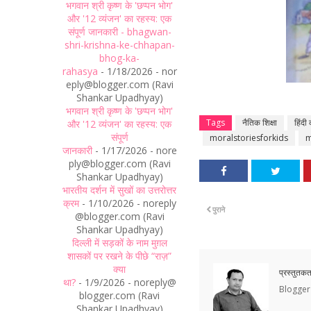
भगवान श्री कृष्ण के 'छप्पन भोग'
और '12 व्यंजन' का रहस्य: एक
संपूर्ण जानकारी - bhagwan-
shri-krishna-ke-chhapan-
bhog-ka-
rahasya
- 1/18/2026
- nor
eply@blogger.com (Ravi
Shankar Upadhyay)
भगवान श्री कृष्ण के 'छप्पन भोग'
Tags
नैतिक शिक्षा
हिंदी
और '12 व्यंजन' का रहस्य: एक
संपूर्ण
moralstoriesforkids
m
जानकारी
- 1/17/2026
- nore
ply@blogger.com (Ravi
Shankar Upadhyay)
भारतीय दर्शन में सुखों का उत्तरोत्तर
क्रम
- 1/10/2026
- noreply
पुराने
@blogger.com (Ravi
Shankar Upadhyay)
दिल्ली में सड़कों के नाम मुग़ल
शासकों पर रखने के पीछे “राज़”
क्या
प्रस्तुतकर्
था?
- 1/9/2026
- noreply@
Blogger 
blogger.com (Ravi
Shankar Upadhyay)