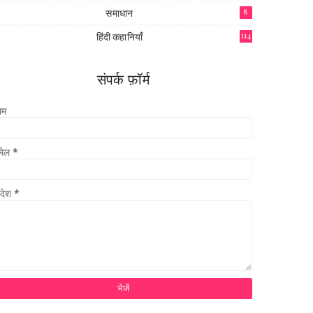
समाधान
8
हिंदी कहानियाँ
114
संपर्क फ़ॉर्म
ाम
मेल
*
ंदेश
*