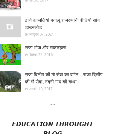
जून 26, 2017
ठाणे काजलियो बनालू राजस्थानी वीडियो सांग
डाउनलोड
अक्टूबर 07, 2021
राजा भोज और लकड़हारा
सितंबर 22, 2016
राजा दिलीप की गौ सेवा का वर्णन - राजा दिलीप
की गौ सेवा, नंदनी गाय की कथा
जनवरी 10, 2017
"
"
𝙀𝘿𝙐𝘾𝘼𝙏𝙄𝙊𝙉 𝙏𝙃𝙍𝙊𝙐𝙂𝙃𝙏
𝘽𝙇𝙊𝙂