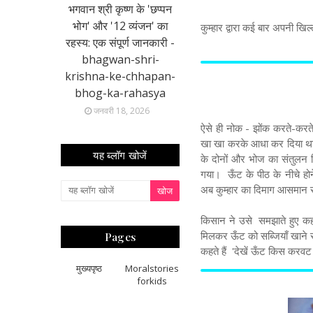
भगवान श्री कृष्ण के 'छप्पन
भोग' और '12 व्यंजन' का
कुम्हार द्वारा कई बार अपनी 
रहस्य: एक संपूर्ण जानकारी -
bhagwan-shri-
krishna-ke-chhapan-
bhog-ka-rahasya
जनवरी 18, 2026
ऐसे ही नोक - झोंक करते-करत
खा खा करके आधा कर दिया था। 
यह ब्लॉग खोजें
के दोनों और भोज का संतुलन
गया। ऊँट के पीठ के नीचे होने
अब कुम्हार का दिमाग आसमान
किसान ने उसे समझाते हुए कहा,
मिलकर ऊँट को सब्जियाँ खाने स
Pages
कहते हैं 'देखें ऊँट किस करवट
मुख्यपृष्ठ
Moralstories
forkids