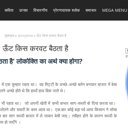
कविता
उत्सव
विचारणीय
प्रेरणादायक श्लोक
समाचार
MEGA MENU
मुख्यपृष्ठ
storytime
ऊँट किस करवट बैठता है
ऊँट किस करवट बैठता है
P
ा है' लोकोक्ति का अर्थ क्या होगा?
ं एक कुम्हार रहता था। वह मिट्टी के अच्छे-अच्छे बर्तन बनाकर बाजार में बेचा
े अच्छे होते थे कि हाथों हाथ बिक जाते थे।
सान भी रहता था। जो अपनी खेती में कभी कभार साग-सब्जी बो दिया करता था।
जोतने और सवारी के काम आता था। एक.बार कोई बड़ा पर्व आया किसान ने सोचा
 इस बार साग सब्जी बाजार में ले जाकर बेची जाए। त्यौहार होने के कारण सब्जी के
ाम हो जाएँगे ।