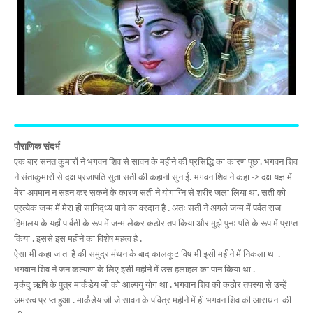
पौराणिक संदर्भ
एक बार सनत कुमारों ने भगवन शिव से सावन के महीने की प्रसिद्धि का कारण पूछा. भगवन शिव
ने संताकुमारों से दक्ष प्रजापति सुता सती की कहानी सुनाई. भगवन शिव ने कहा -> दक्ष यज्ञ में
मेरा अपमान न सहन कर सकने के कारण सती ने योगाग्नि से शरीर जला लिया था. सती को
प्रत्येक जन्म में मेरा ही सानिद्ध्य पाने का वरदान है . अतः सती ने अगले जन्म में पर्वत राज
हिमालय के यहाँ पार्वती के रूप में जन्म लेकर कठोर तप किया और मुझे पुनः पति के रूप में प्राप्त
किया . इससे इस महीने का विशेष महत्व है .
ऐसा भी कहा जाता है की समुद्र मंथन के बाद कालकूट विष भी इसी महीने में निकला था .
भगवान शिव ने जन कल्याण के लिए इसी महीने में उस हलाहल का पान किया था .
मृकंदु ऋषि के पुत्र मार्कंडेय जी को आल्पयु योग था . भगवान शिव की कठोर तपस्या से उन्हें
अमरत्व प्राप्त हुआ . मार्कंडेय जी जे सावन के पवित्र महीने में ही भगवन शिव की आराधना की