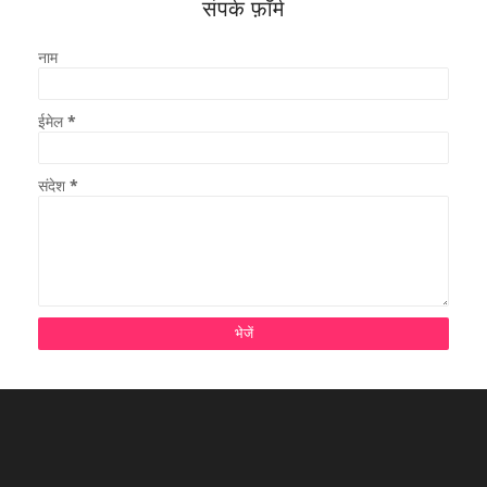
संपर्क फ़ॉर्म
नाम
ईमेल
*
संदेश
*