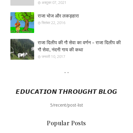
अक्टूबर 07, 2021
राजा भोज और लकड़हारा
सितंबर 22, 2016
राजा दिलीप की गौ सेवा का वर्णन - राजा दिलीप की
गौ सेवा, नंदनी गाय की कथा
जनवरी 10, 2017
"
"
𝙀𝘿𝙐𝘾𝘼𝙏𝙄𝙊𝙉 𝙏𝙃𝙍𝙊𝙐𝙂𝙃𝙏 𝘽𝙇𝙊𝙂
5/recent/post-list
Popular Posts