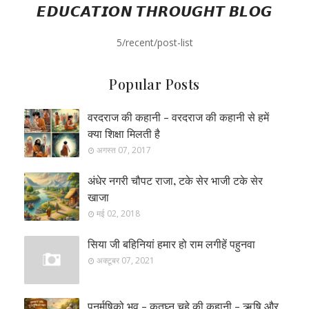
𝙀𝘿𝙐𝘾𝘼𝙏𝙄𝙊𝙉 𝙏𝙃𝙍𝙊𝙐𝙂𝙃𝙏 𝘽𝙇𝙊𝙂
5/recent/post-list
Popular Posts
वरदराज की कहानी - वरदराज की कहानी से हमें
क्या शिक्षा मिलती है
अगस्त 07, 2017
अंधेर नगरी चौपट राजा, टके सेर भाजी टके सेर
खाजा
मई 02, 2018
सिया जी बहिनियां हमार हो राम लगीहें पहुनवा
अक्टूबर 07, 2021
पुनर्मूषिको भव - कृतघ्न चूहे की कहानी - ऋषि और